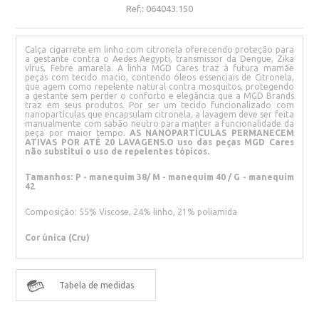
Ref.:
064043.150
Calça cigarrete em linho com citronela oferecendo proteção para
a gestante contra o Aedes Aegypti, transmissor da Dengue, Zika
vírus, Febre amarela. A linha MGD Cares traz à futura mamãe
peças com tecido macio, contendo óleos essenciais de Citronela,
que agem como repelente natural contra mosquitos, protegendo
a gestante sem perder o conforto e elegância que a MGD Brands
traz em seus produtos. Por ser um tecido funcionalizado com
nanopartículas que encapsulam citronela, a lavagem deve ser feita
manualmente com sabão neutro para manter a funcionalidade da
peça por maior tempo.
AS NANOPARTÍCULAS PERMANECEM
ATIVAS POR ATÉ 20 LAVAGENS.O uso das peças MGD Cares
não substitui o uso de repelentes tópicos.
Tamanhos: P - manequim 38
/ M - manequim 40 / G - manequim
42
Composição: 55% Viscose, 24% linho, 21% poliamida
Cor única (Cru)
Tabela de medidas