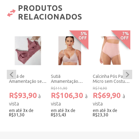
PRODUTOS
RELACIONADOS
2%
5%
7%
FF
OFF
OFF
com
Sutiã de
Sutiã
Calcinha Pós Parto
Ki
Amamentação sem
Amamentação
Micro sem Costura
Fr
Bojo sem Aro
Microfibra com
Corte Laser Rosê.
Ge
R$111,90
R$74,90
R$
Algodão Blush.
Bojo Removível
Pa
0
R$93,90
R$106,30
R$69,90
R
Cristal
em até
3
x
de
em até
3
x
de
em até
3
x
de
e
R$31,30
R$35,43
R$23,30
R