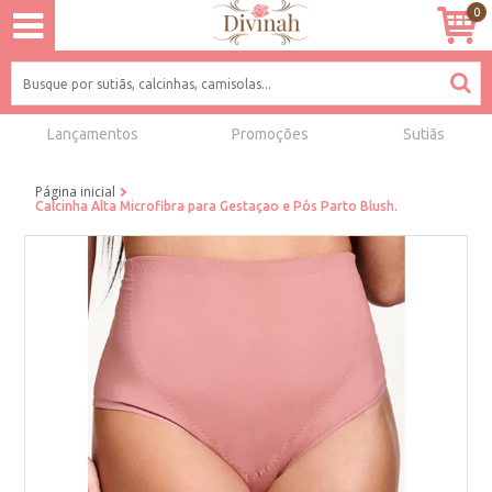
0
Lançamentos
Promoções
Sutiãs
Página inicial
Calcinha Alta Microfibra para Gestaçao e Pós Parto Blush.