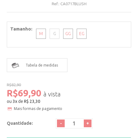
Ref.:
CA0717BLUSH
Tamanho
M
G
GG
EG
Tabela de medidas
R$82,90
R$69,90
ou
3
x
de
R$ 23,30
Mais formas de pagamento
-
+
Quantidade: