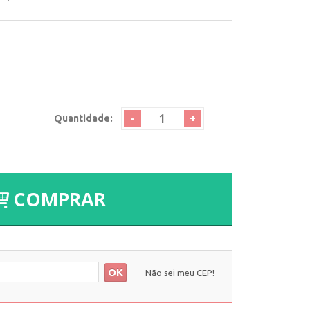
-
+
Quantidade:
COMPRAR
OK
Não sei meu CEP!