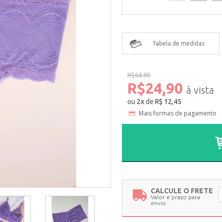
Tabela de medidas
R$64,90
R$24,90
ou
2
x
de
R$ 12,45
Mais formas de pagamento
CALCULE O FRETE
Valor e prazo para
envio