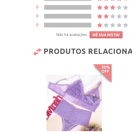
0
0
0
Não há avaliações.
DÊ SUA NOTA!
PRODUTOS RELACION
50%
OFF