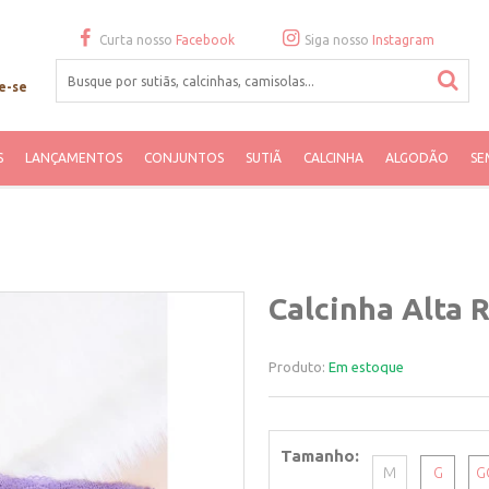
Curta nosso
Facebook
Siga nosso
Instagram
e-se
S
LANÇAMENTOS
CONJUNTOS
SUTIÃ
CALCINHA
ALGODÃO
SE
Calcinha Alta 
Produto:
Em estoque
Tamanho
M
G
G