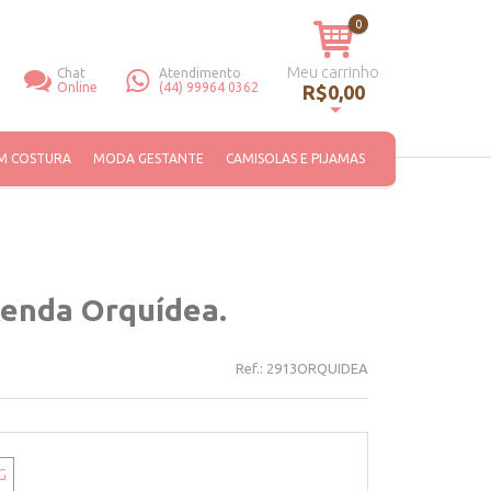
0
Meu carrinho
Chat
Atendimento
Online
(44) 99964 0362
R$0,00
Você não tem itens no seu carrinho de compras.
M COSTURA
MODA GESTANTE
CAMISOLAS E PIJAMAS
Renda Orquídea.
Ref.:
2913ORQUIDEA
G