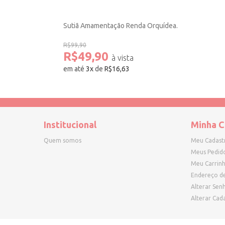
Sutiã Amamentação Renda Orquídea.
R$99,90
R$49,90
em até
3
x
de
R$16,63
Institucional
Minha C
Quem somos
Meu Cadast
Meus Pedid
Meu Carrin
Endereço d
Alterar Sen
Alterar Cad