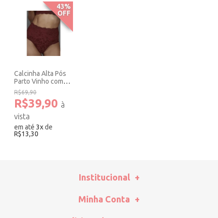
43%
OFF
Calcinha Alta Pós
Parto Vinho com
Amêndoa. Amari
R$69,90
R$39,90
em até
3
x
de
R$13,30
Institucional
Minha Conta