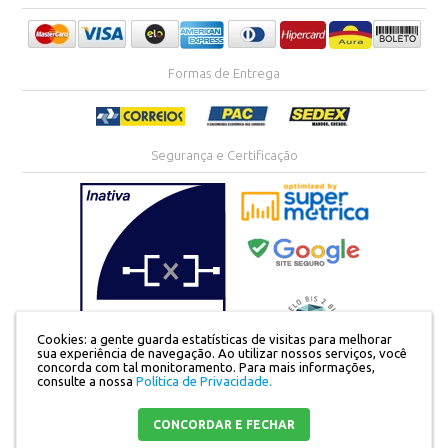
Formas de Entrega
Segurança e Certificação
Cookies: a gente guarda estatísticas de visitas para melhorar
sua experiência de navegação. Ao utilizar nossos serviços, você
concorda com tal monitoramento.
Para mais informações,
consulte a nossa
Política de Privacidade.
Razão Social:Divinah Store Comercio de Confecções LTDA | CNPJ:
23.192.068/0001-15 | Av. São Paulo, no1.160 - apto 104 | Centro | Maringá - PR |
Mapa do site
CONCORDAR E FECHAR