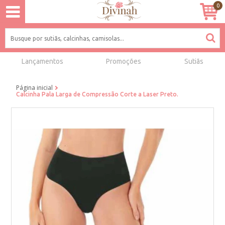
0
Lançamentos
Promoções
Sutiãs
Página inicial
Calcinha Pala Larga de Compressão Corte a Laser Preto.