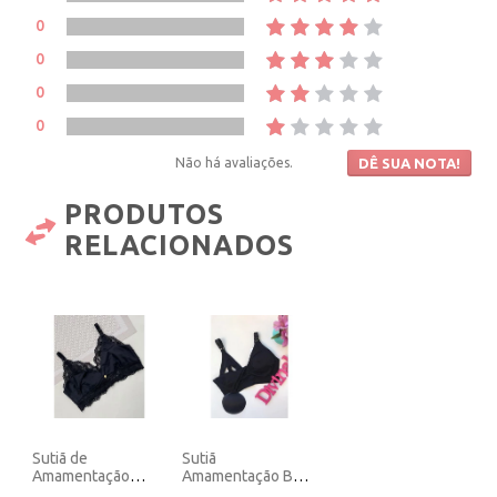
0
0
0
0
Não há avaliações.
DÊ SUA NOTA!
PRODUTOS
RELACIONADOS
Sutiã de
Sutiã
Amamentação
Amamentação Bojo
Preto Microfibra.
Removível S/