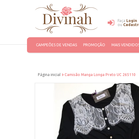
Faça
Login
ou
Cadastr
CAMPEÕES DE VENDAS
PROMOÇÃO
MAIS VENDIDO
Página inicial
Camisão Manga Longa Preto UC 265110