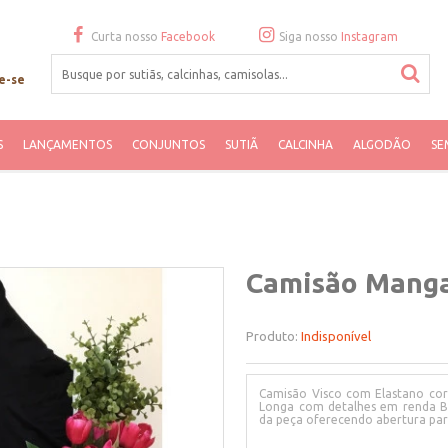
Curta nosso
Facebook
Siga nosso
Instagram
e-se
S
LANÇAMENTOS
CONJUNTOS
SUTIÃ
CALCINHA
ALGODÃO
SE
Camisão Manga
Produto:
Indisponível
Camisão Visco com Elastano co
Longa com detalhes em renda Br
da peça oferecendo abertura p