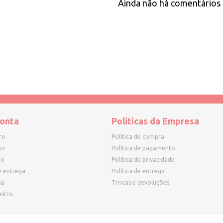
Ainda não há comentários 
onta
Politicas da Empresa
ro
Política de compra
os
Política de pagamento
ho
Política de privacidade
e entrega
Política de entrega
ha
Trocas e devoluções
astro