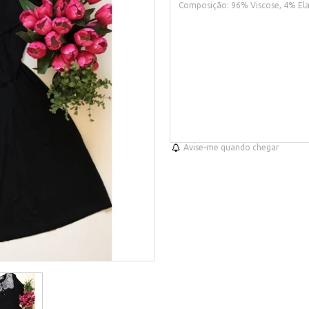
Composição: 96% Viscose, 4% Ela
Avise-me quando chegar