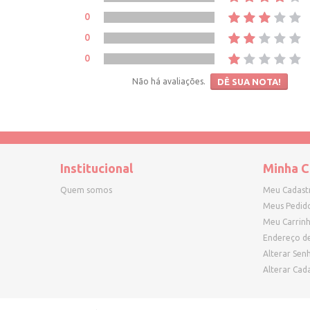
0
0
0
Não há avaliações.
DÊ SUA NOTA!
Institucional
Minha C
Quem somos
Meu Cadast
Meus Pedid
Meu Carrin
Endereço d
Alterar Sen
Alterar Cad