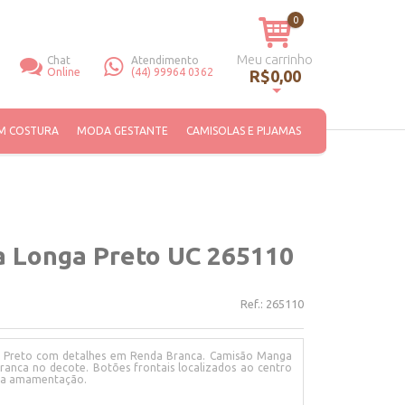
0
Meu carrinho
Chat
Atendimento
Online
(44) 99964 0362
R$0,00
Você não tem itens no seu carrinho de compras.
M COSTURA
MODA GESTANTE
CAMISOLAS E PIJAMAS
 Longa Preto UC 265110
Ref.:
265110
r Preto com detalhes em Renda Branca. Camisão Manga
anca no decote. Botões frontais localizados ao centro
ara amamentação.