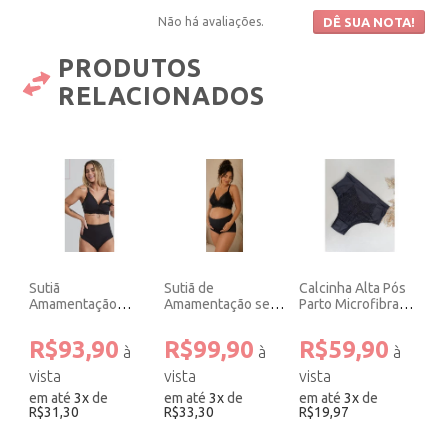
Não há avaliações.
DÊ SUA NOTA!
PRODUTOS
RELACIONADOS
Sutiã
Sutiã de
Calcinha Alta Pós
Amamentação
Amamentação sem
Parto Microfibra
Algodão Preto.
Bojo sem Aro de
Recorte Renda
Renda Preto.
Preto.
R$93,90
R$99,90
R$59,90
em até
3
x
de
em até
3
x
de
em até
3
x
de
R$31,30
R$33,30
R$19,97