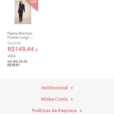
OFF
Pijama Abertura
Frontal Longo
Moletinho Poá.
R$229,90
R$149,44
em até
3
x
de
R$49,81
Institucional
Minha Conta
Politicas da Empresa