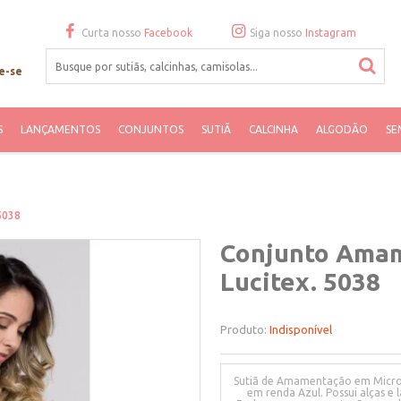
Curta nosso
Facebook
Siga nosso
Instagram
e-se
S
LANÇAMENTOS
CONJUNTOS
SUTIÃ
CALCINHA
ALGODÃO
SE
5038
Conjunto Amam
Lucitex. 5038
Produto:
Indisponível
Sutiã de Amamentação em Microfi
em renda Azul. Possui alças e 