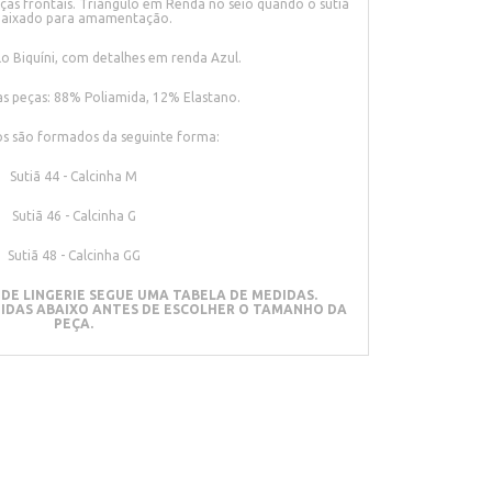
as frontais. Triângulo em Renda no seio quando o sutiã
baixado para amamentação.
o Biquíni, com detalhes em renda Azul.
s peças: 88% Poliamida, 12% Elastano.
os são formados da seguinte forma:
Sutiã 44 - Calcinha M
Sutiã 46 - Calcinha G
Sutiã 48 - Calcinha GG
DE LINGERIE SEGUE UMA TABELA DE MEDIDAS.
DIDAS ABAIXO ANTES DE ESCOLHER O TAMANHO DA
PEÇA.