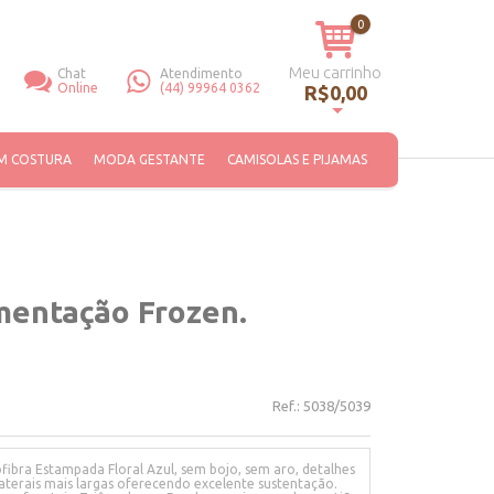
0
Meu carrinho
Chat
Atendimento
Online
(44) 99964 0362
R$0,00
Você não tem itens no seu carrinho de compras.
M COSTURA
MODA GESTANTE
CAMISOLAS E PIJAMAS
entação Frozen.
Ref.:
5038/5039
bra Estampada Floral Azul, sem bojo, sem aro, detalhes
laterais mais largas oferecendo excelente sustentação.