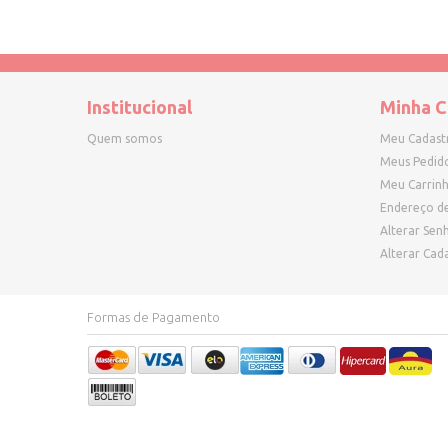
Institucional
Minha C
Quem somos
Meu Cadast
Meus Pedid
Meu Carrin
Endereço d
Alterar Sen
Alterar Cad
Formas de Pagamento