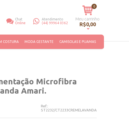
0
Meu carrinho
Chat
Atendimento
Online
(44) 99964 0362
R$0,00
Você não tem itens no seu carrinho de compras.
M COSTURA
MODA GESTANTE
CAMISOLAS E PIJAMAS
entação Microfibra
anda Amari.
Ref.:
ST2232/CT2233CREMELAVANDA