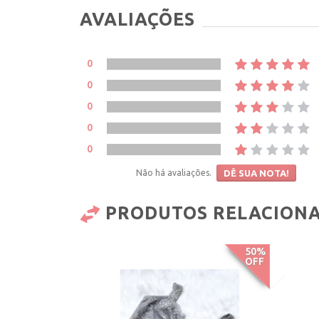
AVALIAÇÕES
0
0
0
0
0
Não há avaliações.
DÊ SUA NOTA!
PRODUTOS RELACION
50%
OFF