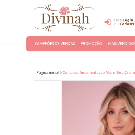
Faça
Login
ou
Cadastr
CAMPEÕES DE VENDAS
PROMOÇÃO
MAIS VENDIDO
Página inicial
Conjunto Amamentação Microfibra Creme