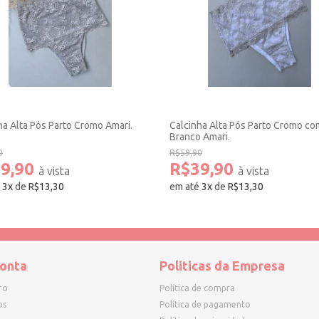
ha Alta Pós Parto Cromo Amari.
Calcinha Alta Pós Parto Cromo co
Branco Amari.
0
R$59,90
9,90
R$39,90
é
3
x
de
R$13,30
em até
3
x
de
R$13,30
onta
Politicas da Empresa
ro
Política de compra
os
Política de pagamento