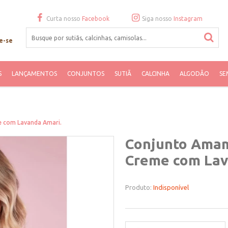
Curta nosso
Facebook
Siga nosso
Instagram
e-se
S
LANÇAMENTOS
CONJUNTOS
SUTIÃ
CALCINHA
ALGODÃO
SE
 com Lavanda Amari.
Conjunto Amam
Creme com Lav
Produto:
Indisponível