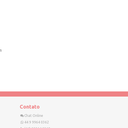
m
Contato
Chat Online
44 9 9964 0362