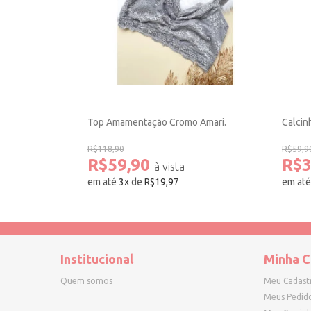
Top Amamentação Cromo Amari.
Calcin
R$118,90
R$59,9
R$59,90
R$3
em até
3
x
de
R$19,97
em at
Institucional
Minha C
Quem somos
Meu Cadast
Meus Pedid