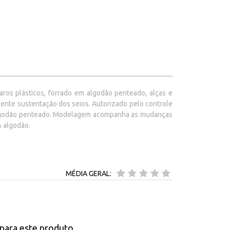
os plásticos, forrado em algodão penteado, alças e
lente sustentação dos seios. Autorizado pelo controle
m algodão penteado. Modelagem acompanha as mudanças
% algodão.
MÉDIA GERAL:
para este produto.