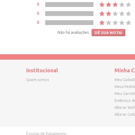
0
0
0
Não há avaliações.
DÊ SUA NOTA!
Institucional
Minha C
Quem somos
Meu Cadast
Meus Pedid
Meu Carrin
Endereço d
Alterar Sen
Alterar Cad
Formas de Pagamento