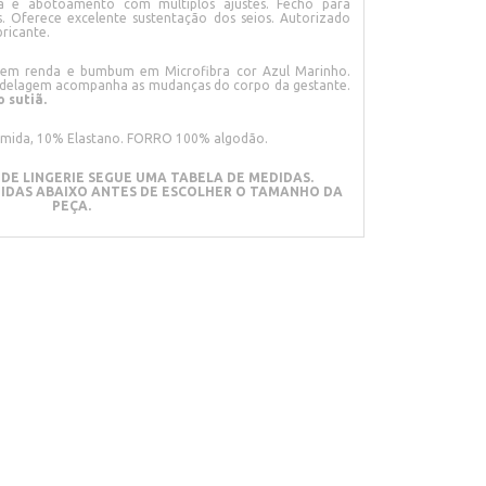
da e abotoamento com múltiplos ajustes. Fecho para
. Oferece excelente sustentação dos seios. Autorizado
bricante.
te em renda e bumbum em Microfibra cor Azul Marinho.
delagem acompanha as mudanças do corpo da gestante.
 sutiã.
amida, 10% Elastano. FORRO 100% algodão.
DE LINGERIE SEGUE UMA TABELA DE MEDIDAS.
DIDAS ABAIXO ANTES DE ESCOLHER O TAMANHO DA
PEÇA.