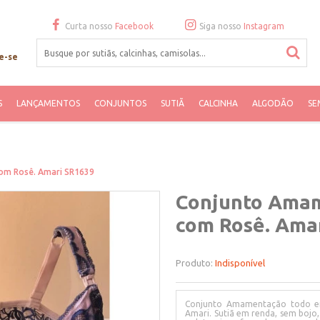
Curta nosso
Facebook
Siga nosso
Instagram
e-se
S
LANÇAMENTOS
CONJUNTOS
SUTIÃ
CALCINHA
ALGODÃO
SE
om Rosê. Amari SR1639
Conjunto Ama
com Rosê. Ama
Produto:
Indisponível
Conjunto Amamentação todo em
Amari. Sutiã em renda, sem bojo,