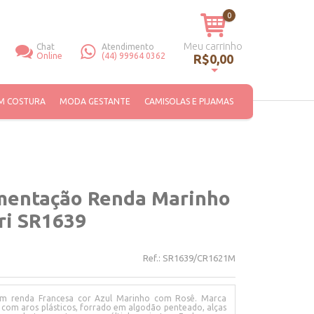
0
Meu carrinho
Chat
Atendimento
Online
(44) 99964 0362
R$0,00
Você não tem itens no seu carrinho de compras.
M COSTURA
MODA GESTANTE
CAMISOLAS E PIJAMAS
mentação Renda Marinho
ri SR1639
Ref.:
SR1639/CR1621M
 renda Francesa cor Azul Marinho com Rosê. Marca
 com aros plásticos, forrado em algodão penteado, alças