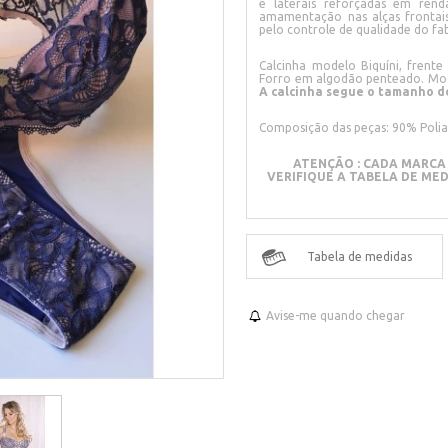
e laterais reforçadas em ren
amamentação nas alças frontais
pelo controle de qualidade do fa
Calcinha modelo Biquíni, fren
Forro em algodão penteado. Mo
A calcinha segue o tamanho do
Composição das peças: 90% Poli
ATENÇÃO : CADA MARCA 
VERIFIQUE A TABELA DE ME
Tabela de medidas
Avise-me quando chegar