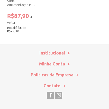
Sutiã
Amamentação Bojo
Removível S/
Costura Preto.
R$87,90
em até
3
x
de
R$29,30
Institucional
Minha Conta
Politicas da Empresa
Contato