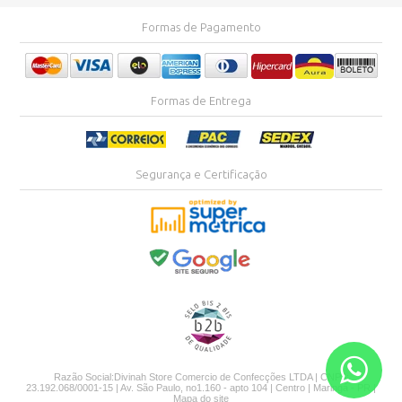
Formas de Pagamento
Formas de Entrega
Segurança e Certificação
Razão Social:Divinah Store Comercio de Confecções LTDA | CNPJ:
23.192.068/0001-15 | Av. São Paulo, no1.160 - apto 104 | Centro | Maringá - PR |
Mapa do site