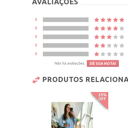
AVALIAÇÕES
0
0
0
0
0
Não há avaliações.
DÊ SUA NOTA!
PRODUTOS RELACION
35%
OFF