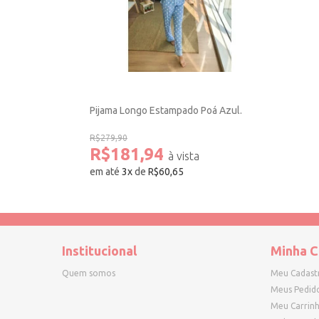
Pijama Longo Estampado Poá Azul.
R$279,90
R$181,94
em até
3
x
de
R$60,65
Institucional
Minha C
Quem somos
Meu Cadast
Meus Pedid
Meu Carrin