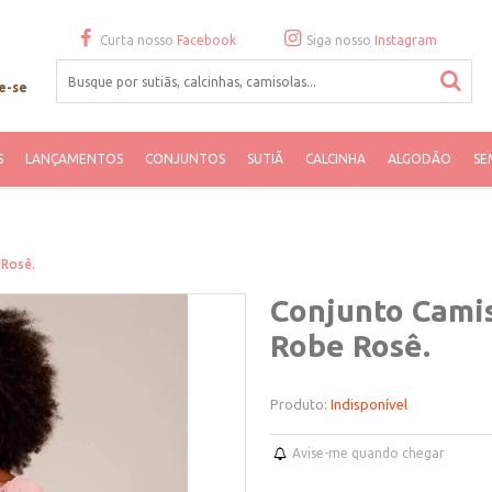
Curta nosso
Facebook
Siga nosso
Instagram
e-se
S
LANÇAMENTOS
CONJUNTOS
SUTIÃ
CALCINHA
ALGODÃO
SE
Rosê.
Conjunto Cami
Robe Rosê.
Produto:
Indisponível
Avise-me quando chegar