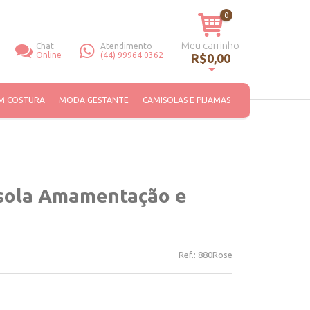
0
Meu carrinho
Chat
Atendimento
Online
(44) 99964 0362
R$0,00
Você não tem itens no seu carrinho de compras.
M COSTURA
MODA GESTANTE
CAMISOLAS E PIJAMAS
sola Amamentação e
Ref.:
880Rose