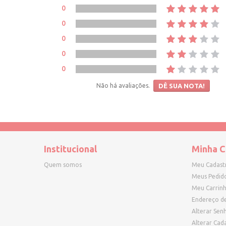
0
0
0
0
0
Não há avaliações.
DÊ SUA NOTA!
Institucional
Minha C
Quem somos
Meu Cadast
Meus Pedid
Meu Carrin
Endereço d
Alterar Sen
Alterar Cad