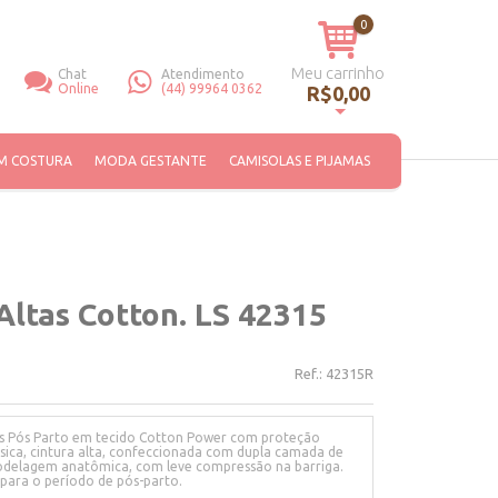
0
Meu carrinho
Chat
Atendimento
Online
(44) 99964 0362
R$0,00
Você não tem itens no seu carrinho de compras.
M COSTURA
MODA GESTANTE
CAMISOLAS E PIJAMAS
Altas Cotton. LS 42315
Ref.:
42315R
as Pós Parto em tecido Cotton Power com proteção
ica, cintura alta, confeccionada com dupla camada de
Modelagem anatômica, com leve compressão na barriga.
 para o período de pós-parto.