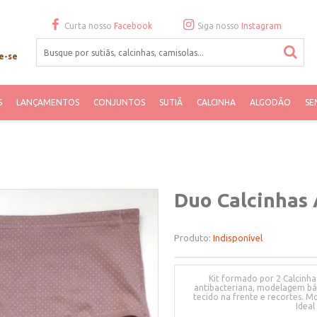
Curta nosso
Facebook
Siga nosso
Instagram
e-se
S
LANÇAMENTOS
CONJUNTOS
SUTIÃ
CALCINHA
ALGODÃO
SE
Duo Calcinhas 
Produto:
Indisponível
Kit formado por 2 Calcinh
antibacteriana, modelagem bás
tecido na frente e recortes. 
Ideal