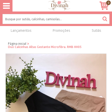
0
Lançamentos
Promoções
Sutiãs
Página inicial
Duo Calcinhas Altas Gestante Microfibra. RMB HH05