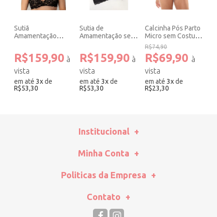
Sutiã
Sutia de
Calcinha Pós Parto
Amamentação
Amamentação sem
Micro sem Costura
Renda Preto.
Bojo com Aro em
Corte Laser Rosê.
R$74,90
Renda Preto.
R$159,90
R$159,90
R$69,90
em até
3
x
de
em até
3
x
de
em até
3
x
de
R$53,30
R$53,30
R$23,30
Institucional
Minha Conta
Politicas da Empresa
Contato