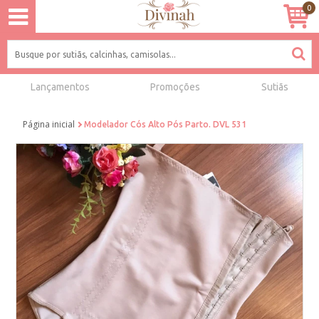
0
Lançamentos
Promoções
Sutiãs
Página inicial
Modelador Cós Alto Pós Parto. DVL 531