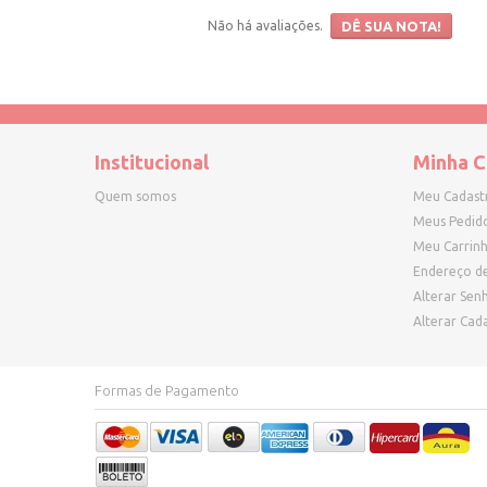
Não há avaliações.
DÊ SUA NOTA!
Institucional
Minha C
Quem somos
Meu Cadast
Meus Pedid
Meu Carrin
Endereço d
Alterar Sen
Alterar Cad
Formas de Pagamento