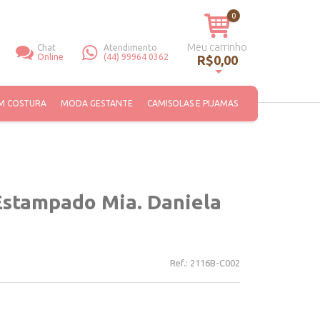
0
Meu carrinho
Chat
Atendimento
Online
(44) 99964 0362
R$0,00
Você não tem itens no seu carrinho de compras.
M COSTURA
MODA GESTANTE
CAMISOLAS E PIJAMAS
Estampado Mia. Daniela
Ref.:
2116B-C002