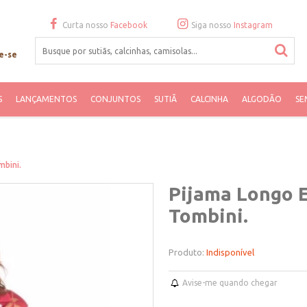
Curta nosso
Facebook
Siga nosso
Instagram
e-se
S
LANÇAMENTOS
CONJUNTOS
SUTIÃ
CALCINHA
ALGODÃO
SE
mbini.
Pijama Longo 
Tombini.
Produto:
Indisponível
Avise-me quando chegar