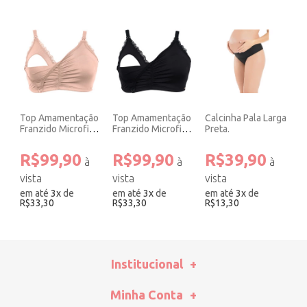
Top Amamentação
Top Amamentação
Calcinha Pala Larga
Franzido Microfibra
Franzido Microfibra
Preta.
Rosê.
Preto.
R$99,90
R$99,90
R$39,90
em até
3
x
de
em até
3
x
de
em até
3
x
de
R$33,30
R$33,30
R$13,30
Institucional
Minha Conta