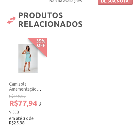
Não há avaliações.
DÊ SUA NOTA!
PRODUTOS
RELACIONADOS
35%
OFF
Camisola
Amamentação
Verde com Renda.
R$119,90
R$77,94
em até
3
x
de
R$25,98