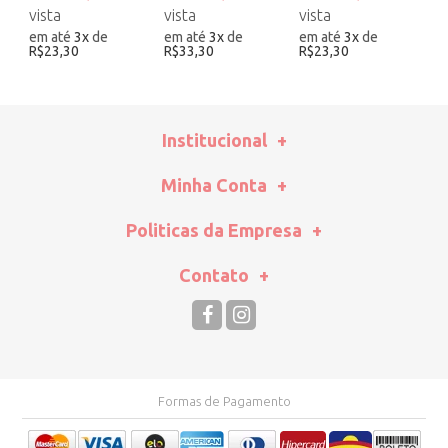
em até
3
x
de
em até
3
x
de
em até
3
x
de
e
R$23,30
R$33,30
R$23,30
R
Institucional
Minha Conta
Politicas da Empresa
Contato
Formas de Pagamento