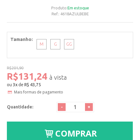
Produto:
Em estoque
Ref.:
4618AZULBEBE
Tamanho
M
G
GG
R$201,90
R$131,24
ou
3
x
de
R$ 43,75
Mais formas de pagamento
-
+
Quantidade:
COMPRAR