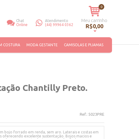
0
Meu carrinho
Chat
Atendimento
Online
(44) 99964 0362
R$0,00
Você não tem itens no seu carrinho de compras.
M COSTURA
MODA GESTANTE
CAMISOLAS E PIJAMAS
ção Chantilly Preto.
Ref.:
5023PRE
 bojo forrado em renda, sem aro. Laterais e costas em
as oferecendo excelente sustentação. Bojos macios e