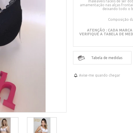
maleáveis fáceis de ser 
amamentação nas alças frontai
deixando todo o b
Composição da
ATENÇÃO : CADA MARCA 
VERIFIQUE A TABELA DE ME
Tabela de medidas
Avise-me quando chegar