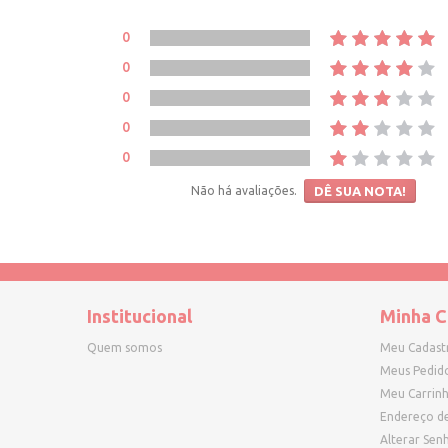
0
0
0
0
0
Não há avaliações.
DÊ SUA NOTA!
Institucional
Minha C
Quem somos
Meu Cadast
Meus Pedid
Meu Carrin
Endereço d
Alterar Sen