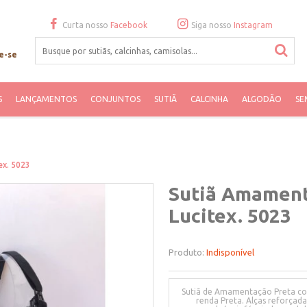
Curta nosso
Facebook
Siga nosso
Instagram
e-se
S
LANÇAMENTOS
CONJUNTOS
SUTIÃ
CALCINHA
ALGODÃO
SE
ex. 5023
Sutiã Amamenta
Lucitex. 5023
Produto:
Indisponível
Sutiã de Amamentação Preta com
renda Preta. Alças reforçad