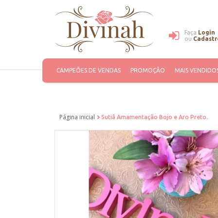
Faça
Login
ou
Cadastr
CAMPEÕES DE VENDAS
PROMOÇÃO
MAIS VENDIDO
Página inicial
Sutiã Amamentação Bojo e Aro Preto.