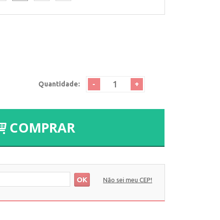
-
+
Quantidade:
COMPRAR
OK
Não sei meu CEP!