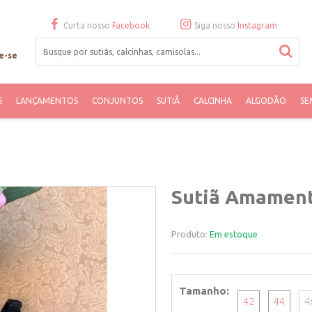
Curta nosso
Facebook
Siga nosso
Instagram
e-se
S
LANÇAMENTOS
CONJUNTOS
SUTIÃ
CALCINHA
ALGODÃO
SE
Sutiã Amament
Produto:
Em estoque
Tamanho
42
44
4