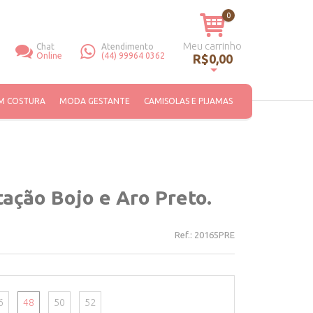
0
Meu carrinho
Chat
Atendimento
Online
(44) 99964 0362
R$0,00
Você não tem itens no seu carrinho de compras.
M COSTURA
MODA GESTANTE
CAMISOLAS E PIJAMAS
ação Bojo e Aro Preto.
Ref.:
20165PRE
6
48
50
52