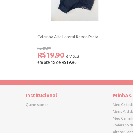
Calcinha Alta Lateral Renda Preta.
R$49,90
R$19,90
em até
1
x
de
R$19,90
Institucional
Minha C
Quem somos
Meu Cadast
Meus Pedid
Meu Carrin
Endereço d
Alterar Sen