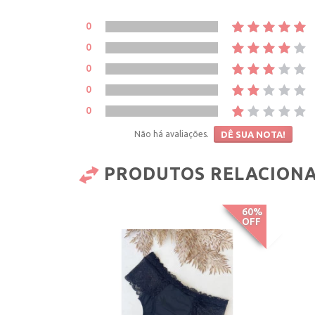
0
0
0
0
0
Não há avaliações.
DÊ SUA NOTA!
PRODUTOS RELACION
60%
OFF