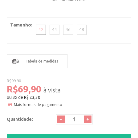
Tamanho
42
44
46
48
Tabela de medidas
R$99,90
R$69,90
ou
3
x
de
R$ 23,30
Mais formas de pagamento
-
+
Quantidade: