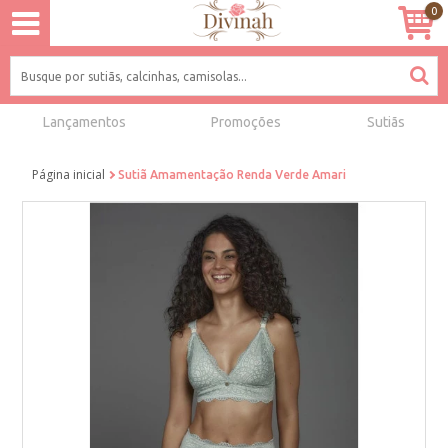
0
Lançamentos
Promoções
Sutiãs
Página inicial
Sutiã Amamentação Renda Verde Amari