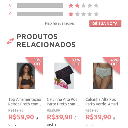
0
0
Não há avaliações.
DÊ SUA NOTA!
PRODUTOS
RELACIONADOS
50%
33%
43%
OFF
OFF
OFF
Top Amamentação
Calcinha Alta Pós
Calcinha Alta Pós
Renda Preto com
Parto Preto com
Parto Verde. Amari
Ouro Rosê Amari.
Ouro Rosê. Amari
R$118,90
R$59,90
R$69,90
R$59,90
R$39,90
R$39,90