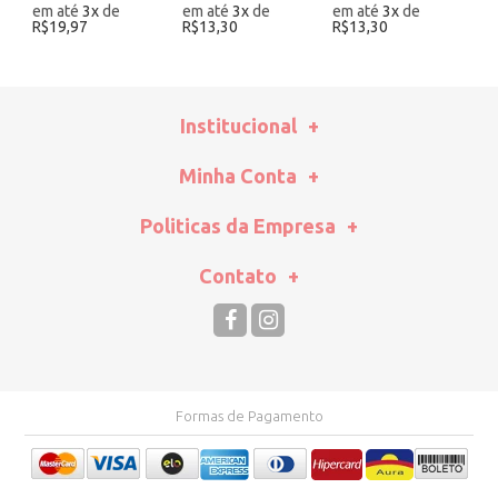
em até
3
x
de
em até
3
x
de
em até
3
x
de
R$19,97
R$13,30
R$13,30
Institucional
Minha Conta
Politicas da Empresa
Contato
Formas de Pagamento