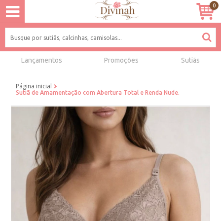
0
Lançamentos
Promoções
Sutiãs
Página inicial
Sutiã de Amamentação com Abertura Total e Renda Nude.