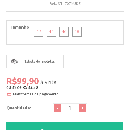
Ref.:
ST1707NUDE
Tamanho
42
44
46
48
Tabela de medidas
R$99,90
ou
3
x
de
R$ 33,30
Mais formas de pagamento
-
+
Quantidade: