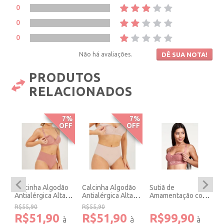
0
0
0
Não há avaliações.
DÊ SUA NOTA!
PRODUTOS
RELACIONADOS
7%
7%
OFF
OFF
Calcinha Algodão
Calcinha Algodão
Sutiã de
Su
om
Antialérgica Alta
Antialérgica Alta
Amamentação com
A
Pós Parto Blush.
Pós Parto Cristal.
Abertura Total e
Ab
R$55,90
R$55,90
Renda Blush.
Re
R$51,90
R$51,90
R$99,90
R