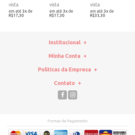
em até
3
x
de
em até
3
x
de
em até
3
x
de
e
R$17,30
R$17,30
R$33,30
R
Institucional
Minha Conta
Politicas da Empresa
Contato
Formas de Pagamento