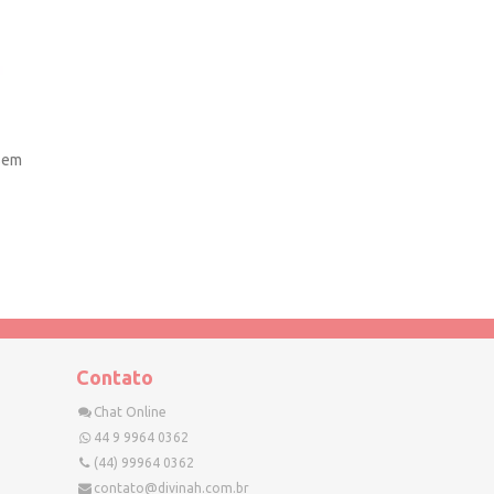
sem
Contato
Chat Online
44 9 9964 0362
(44) 99964 0362
contato@divinah.com.br