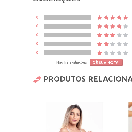
0
0
0
0
0
Não há avaliações.
DÊ SUA NOTA!
PRODUTOS RELACION