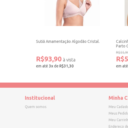
Sutiã Amamentação Algodão Cristal.
Calcin
Parto C
R$55,9
R$93,90
R$5
em até
3
x
de
R$31,30
em at
Institucional
Minha C
Quem somos
Meu Cadast
Meus Pedid
Meu Carrin
Endereço d