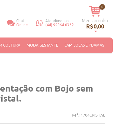
0
Meu carrinho
Chat
Atendimento
Online
(44) 99964 0362
R$0,00
Você não tem itens no seu carrinho de compras.
M COSTURA
MODA GESTANTE
CAMISOLAS E PIJAMAS
entação com Bojo sem
istal.
Ref.:
1704CRISTAL