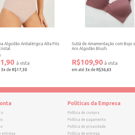
ha Algodão Antialérgica Alta Pós
Sutiã de Amamentação com Bojo 
ristal.
Aro Algodão Blush.
0
1,90
R$109,90
é
3
x
de
R$17,30
em até
3
x
de
R$36,63
onta
Politicas da Empresa
ro
Política de compra
os
Política de pagamento
ho
Política de privacidade
e entrega
Política de entrega