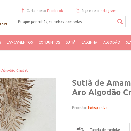
Curta nosso
Facebook
Siga nosso
Instagram
e-se
S
LANÇAMENTOS
CONJUNTOS
SUTIÃ
CALCINHA
ALGODÃO
SE
Algodão Cristal.
Sutiã de Amam
Aro Algodão Cr
Produto:
Indisponível
Tabela de medidas