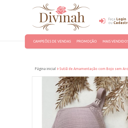
Faça
Login
ou
Cadastr
CAMPEÕES DE VENDAS
PROMOÇÃO
MAIS VENDIDO
Página inicial
Sutiã de Amamentação com Bojo sem Aro 