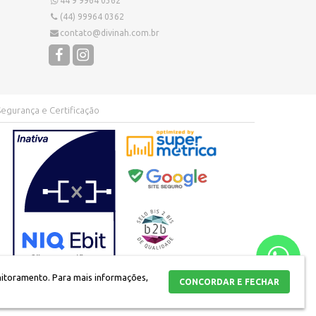
44 9 9964 0362
(44) 99964 0362
contato@divinah.com.br
Segurança e Certificação
nitoramento.
Para mais informações,
CONCORDAR E FECHAR
entro | Maringá - PR |
Mapa do site