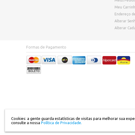
Meus Pedid
Meu Carrin
Endereço d
Alterar Sen
Alterar Cad
Formas de Pagamento
Cookies: a gente guarda estatísticas de visitas para melhorar sua exp
consulte a nossa
Política de Privacidade.
Razão Social:Divinah Store Comerc