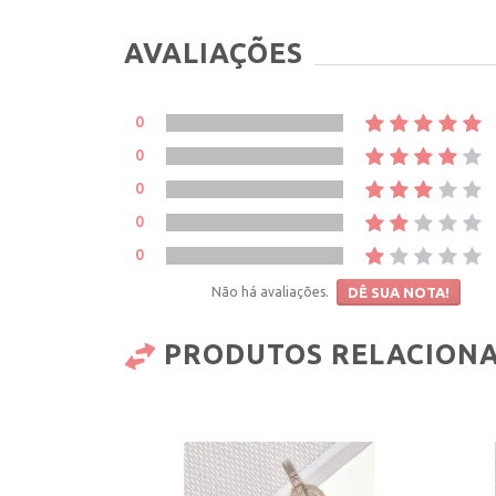
AVALIAÇÕES
0
0
0
0
0
Não há avaliações.
DÊ SUA NOTA!
PRODUTOS RELACION