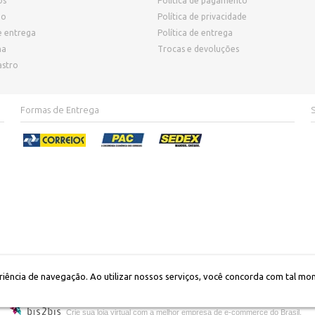
os
Política de pagamento
ho
Política de privacidade
e entrega
Política de entrega
ha
Trocas e devoluções
astro
Formas de Entrega
eriência de navegação. Ao utilizar nossos serviços, você concorda com tal mo
io de Confecções LTDA | CNPJ: 23.192.068/0001-15 | Av. São Paulo, no1.160 - apto 104 | C
Crie sua loja virtual
com a melhor empresa de e-commerce do Brasil.