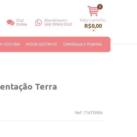
0
Meu carrinho
Chat
Atendimento
Online
(44) 99964 0362
R$0,00
Você não tem itens no seu carrinho de compras.
M COSTURA
MODA GESTANTE
CAMISOLAS E PIJAMAS
entação Terra
Ref.:
716TERRA