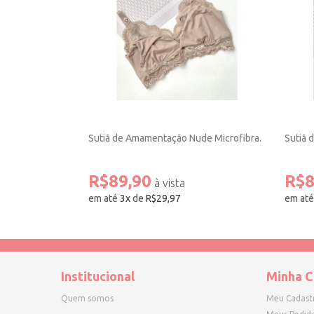
Sutiã de Amamentação Nude Microfibra.
Sutiã 
R$89,90
R$8
em até
3
x
de
R$29,97
em at
Institucional
Minha C
Quem somos
Meu Cadast