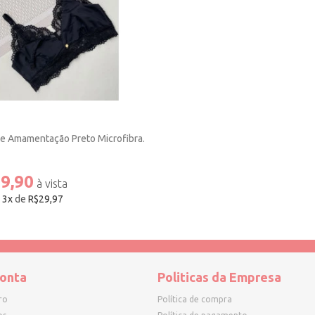
de Amamentação Preto Microfibra.
9,90
é
3
x
de
R$29,97
onta
Politicas da Empresa
ro
Política de compra