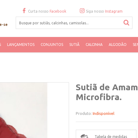
Curta nosso
Facebook
Siga nosso
Instagram
e-se
S
LANÇAMENTOS
CONJUNTOS
SUTIÃ
CALCINHA
ALGODÃO
SE
Sutiã de Amam
Microfibra.
Produto:
Indisponível
Tabela de medidas