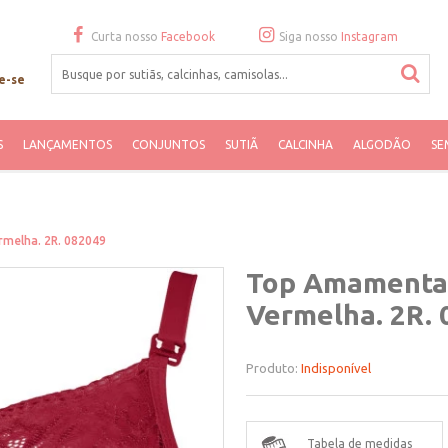
Curta nosso
Facebook
Siga nosso
Instagram
e-se
S
LANÇAMENTOS
CONJUNTOS
SUTIÃ
CALCINHA
ALGODÃO
SE
melha. 2R. 082049
Top Amamentaç
Vermelha. 2R.
Produto:
Indisponível
Tabela de medidas