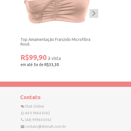
Top Amamentação Franzido Microfibra
Top Amamentaçã
Rosê.
Preto.
R$99,90
R$99,90
em até
3
x
de
R$33,30
em até
3
x
de
R$
Contato
Chat Online
44 9 9964 0362
(44) 99964 0362
contato@divinah.com.br