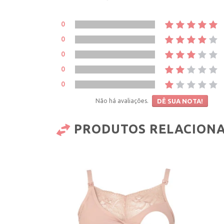
0
0
0
0
0
Não há avaliações.
DÊ SUA NOTA!
PRODUTOS RELACION