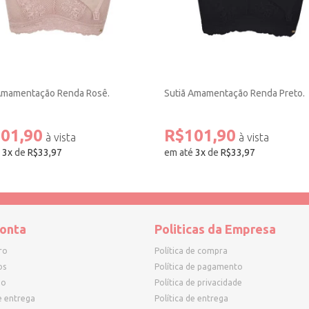
Amamentação Renda Rosê.
Sutiã Amamentação Renda Preto.
01,90
R$101,90
é
3
x
de
R$33,97
em até
3
x
de
R$33,97
onta
Politicas da Empresa
ro
Política de compra
os
Política de pagamento
ho
Política de privacidade
e entrega
Política de entrega