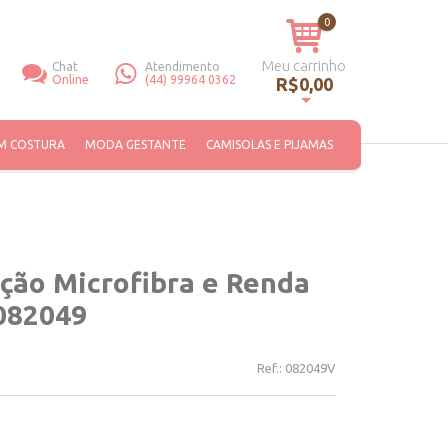
0
Meu carrinho
Chat
Atendimento
Online
(44) 99964 0362
R$0,00
Você não tem itens no seu carrinho de compras.
M COSTURA
MODA GESTANTE
CAMISOLAS E PIJAMAS
ão Microfibra e Renda
 082049
Ref.:
082049V