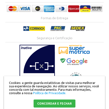
Formas de Entrega
Segurança e Certificação
Cookies: a gente guarda estatísticas de visitas para melhorar
sua experiência de navegação. Ao utilizar nossos serviços, você
concorda com tal monitoramento.
Para mais informações,
consulte a nossa
Política de Privacidade.
Razão Social:Divinah Store Comercio de Confecções LTDA | CNPJ:
23.192.068/0001-15 | Av. São Paulo, no1.160 - apto 104 | Centro | Maringá - PR |
Mapa do site
CONCORDAR E FECHAR