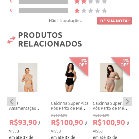
0
0
Não há avaliações.
DÊ SUA NOTA!
PRODUTOS
RELACIONADOS
4%
4%
OFF
OFF
Sutiã
Calcinha Super Alta
Calcinha Super Alta
Su
o
Amamentação
Pós Parto de Média
Pós Parto de Média
A
Algodão Nude.
Compressáo Preta
Compressáo
Fr
R$104,90
R$104,90
Canela
D
R$93,90
R$100,90
R$100,90
R
N
em até
3
x
de
em até
3
x
de
em até
3
x
de
e