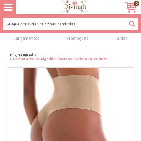
0
Lançamentos
Promoções
Sutiãs
Página inicial
Calcinha Alta Fio Algodão Elastano Corte a Laser Nude.