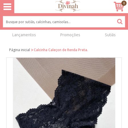
0
Lançamentos
Promoções
Sutiãs
Página inicial
Calcinha Caleçon de Renda Preta.