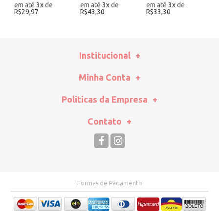
em até
3
x
de
em até
3
x
de
em até
3
x
de
e
R$29,97
R$43,30
R$33,30
R
Institucional
Minha Conta
Politicas da Empresa
Contato
Formas de Pagamento