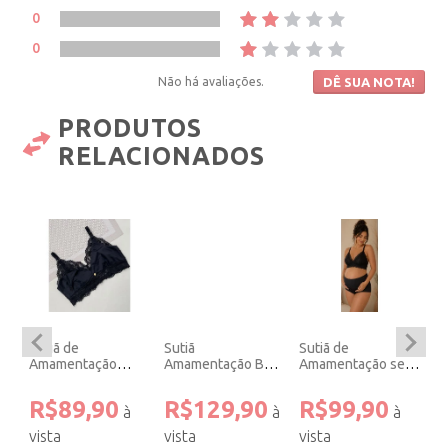
0
0
Não há avaliações.
DÊ SUA NOTA!
PRODUTOS
RELACIONADOS
Sutiã de
Sutiã
Sutiã de
Su
em
Amamentação
Amamentação Bojo
Amamentação sem
A
Preto Microfibra.
e Aro Preto.
Bojo sem Aro de
Bo
Renda Preto.
Re
R$89,90
R$129,90
R$99,90
R