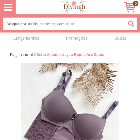
0
Lançamentos
Promoções
Sutiãs
Página inicial
Sutiã Amamentação Bojo e Aro Satin.