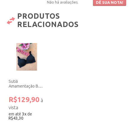
Não há avaliações.
DÊ SUA NOTA!
PRODUTOS
RELACIONADOS
Sutiã
Amamentação Bojo
e Aro Preto.
R$129,90
em até
3
x
de
R$43,30